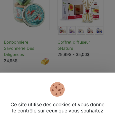
Bonbonnière
Coffret diffuseur
Savonnerie Des
oNature
Diligences
29,99$
- 35,00$
24,95$
Ce site utilise des cookies et vous donne
Rayons
le contrôle sur ceux que vous souhaitez
Entretien ménager