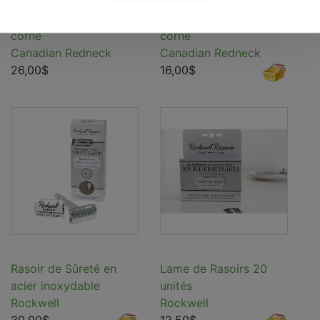
Peigne a barbe en
Peigne à moustache en
corne
corne
Canadian Redneck
Canadian Redneck
26,00$
16,00$
Rasoir de Sûreté en
Lame de Rasoirs 20
acier inoxydable
unités
Rockwell
Rockwell