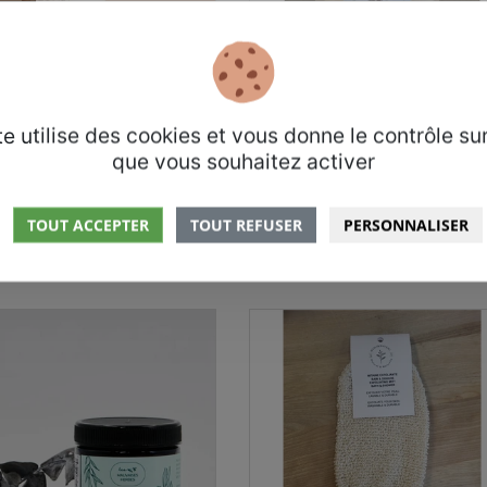
te utilise des cookies et vous donne le contrôle su
que vous souhaitez activer
ant corporel hydratant
Sel de bain moussant
TOUT ACCEPTER
TOUT REFUSER
PERSONNALISER
D
Osmose DIY
$
6,95$