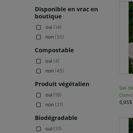
Disponible en vrac en
boutique
oui
(14)
non
(35)
Compostable
oui
(4)
non
(45)
Produit végétalien
Sel d
oui
(18)
Osmo
6,95$
non
(31)
Biodégradable
oui
(31)