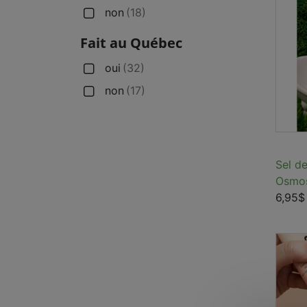
non
(18)
Fait au Québec
oui
(32)
non
(17)
Sel d
Osmo
6,95$