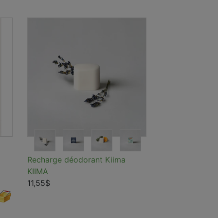
Recharge déodorant Kiima
KIIMA
11,55$