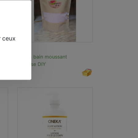
r ceux
Sel de bain moussant
Osmose DIY
6,95$