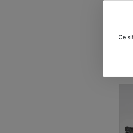
Ce si
Exfoli
BKIN
38,00