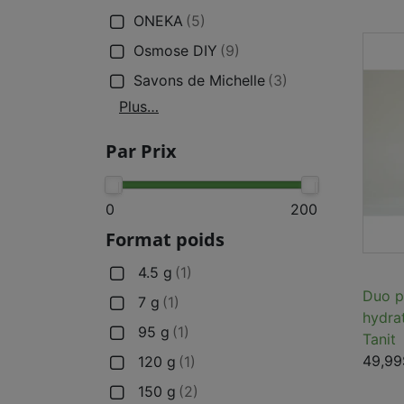
ONEKA
(5)
Osmose DIY
(9)
Savons de Michelle
(3)
Plus…
Par Prix
0
200
Format poids
4.5 g
(1)
Duo pr
7 g
(1)
hydra
95 g
(1)
Tanit
49,99
120 g
(1)
150 g
(2)