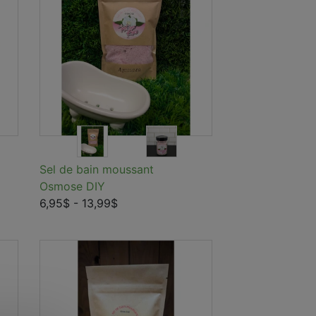
Sel de bain moussant
Osmose DIY
6,95$
- 13,99$