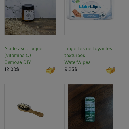
Acide ascorbique
Lingettes nettoyantes
(vitamine C)
texturées
Osmose DIY
WaterWipes
12,00$
9,25$