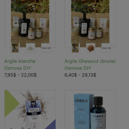
Argile blanche
Argile Ghassoul (brune)
Osmose DIY
Osmose DIY
7,95$
- 22,00$
6,40$
- 29,13$