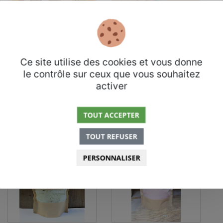
Exfoliant visage
Exfoliant corporel
hydratant avec
hydratant
Ce site utilise des cookies et vous donne
enzymes de papaye et
BKIND
le contrôle sur ceux que vous souhaitez
extrait de thé vert
38,00$
activer
BKIND
36,00$
TOUT ACCEPTER
TOUT REFUSER
PERSONNALISER